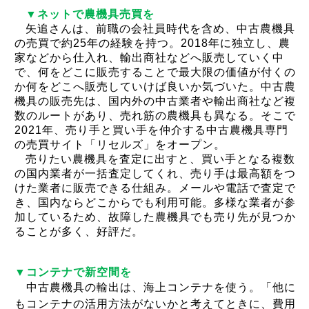
▼ネットで農機具売買を
矢追さんは、前職の会社員時代を含め、中古農機具
の売買で約
25
年の経験を持つ。
2018
年に独立し、農
家などから仕入れ、輸出商社などへ販売していく中
で、何をどこに販売することで最大限の価値が付くの
か何をどこへ販売していけば良いか気づいた。中古農
機具の販売先は、国内外の中古業者や輸出商社など複
数のルートがあり、売れ筋の農機具も異なる。そこで
2021
年、売り手と買い手を仲介する中古農機具専門
の売買サイト「リセルズ」をオープン。
売りたい農機具を査定に出すと、買い手となる複数
の国内業者が一括査定してくれ、売り手は最高額をつ
けた業者に販売できる仕組み。メールや電話で査定で
き、国内ならどこからでも利用可能。多様な業者が参
加しているため、故障した農機具でも売り先が見つか
ることが多く、好評だ。
▼コンテナで新空間を
中古農機具の輸出は、海上コンテナを使う。「他に
もコンテナの活用方法がないかと考えてときに、費用