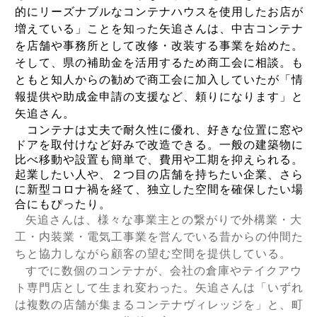
的にリーズナブルなコンテナハウスを使用したお店が
増えている」ことを知った矢追さんは、中古コンテナ
を店舗や事務所として改修・改装する事業を始めた。
そして、県の補助金を活用するため商工会に相談。も
ともと知人からの勧めで商工会に加入していたが「情
報提供や助成金申請の支援など、頼りになります」と
矢追さん。
コンテナは丈夫で耐久性に優れ、好きな位置に窓や
ドアを取付けなど好みで改造できる。一般の建築物に
比べ移動や設置も簡単で、費用や工期を抑えられる。
起業したい人や、２つ目の店舗を持ちたい企業、さら
に新型コロナ禍を経て、独立した空間を確保したい場
合にもぴったり。
矢追さんは、様々な事業主との繋がりで外構業・大
工・内装業・電気工事業を営んでいる昔からの仲間た
ちと協力しながら顧客の望む空間を提供している。
すでに数個のコンテナが、会社の倉庫やテイクアウ
ト専門店として生まれ変わった。矢追さんは「いずれ
は複数の店舗が集まるコンテナヴィレッジを」と、町