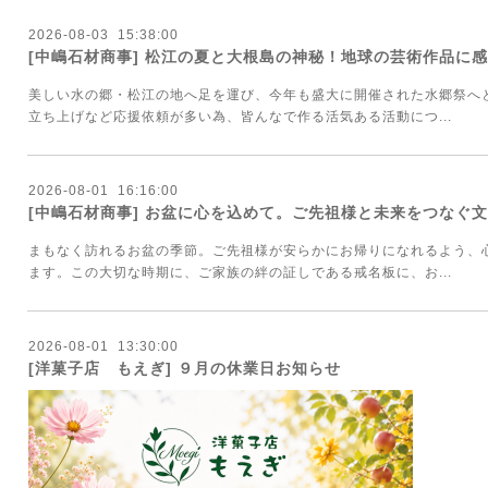
2026
-
08
-
03 15:38:00
[中嶋石材商事] 松江の夏と大根島の神秘！地球の芸術作品に
美しい水の郷・松江の地へ足を運び、今年も盛大に開催された水郷祭へ
立ち上げなど応援依頼が多い為、皆んなで作る活気ある活動につ...
2026
-
08
-
01 16:16:00
[中嶋石材商事] お盆に心を込めて。ご先祖様と未来をつなぐ
まもなく訪れるお盆の季節。ご先祖様が安らかにお帰りになれるよう、
ます。この大切な時期に、ご家族の絆の証しである戒名板に、お...
2026
-
08
-
01 13:30:00
[洋菓子店 もえぎ] ９月の休業日お知らせ