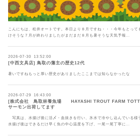
こんにちは、松井オートです。本日より８月ですね・・・今年もとって
けそうな７月が終わりましたがまだまだ８月も暑そうな天気予報...
2026
-
07
-
30 13:52:00
[中西文具店] 鳥取の藩主の歴史12代
暑いですねもっと厚い歴史がありましたここまでは知らなかったな
2026
-
07
-
29 16:43:00
[株式会社 鳥取林養魚場 HAYASHI TROUT FARM TOTT
サーモン出荷してます
写真は、水揚げ後に活〆・血抜きを行い、氷水で冷やし込んでいる様
水揚げ後はできるだけ早く魚の中心温度を下げ、一尾一尾丁寧に...