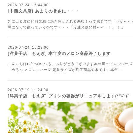
2026
-
07
-
24 15:44:00
[中西文具店] あまりの暑さに・・・
外に出る度に灼熱光線に焼き焦がされる悪役！って感じです「うが～～
黒になって散っていくのです・・・「冷凍光線発射～～！！」（...
2026
-
07
-
24 15:23:00
[洋菓子店 もえぎ] 本年度のメロン商品終了します
こんにちは(#^.^#)いつも、ありがとうございます本年度のメロンシ
「めろん.メロン」ハーフ.定番サイズが終了商品対象です。本年...
2026
-
07
-
19 11:24:00
[洋菓子店 もえぎ] プリンの容器がリニュアルします(*'▽')/