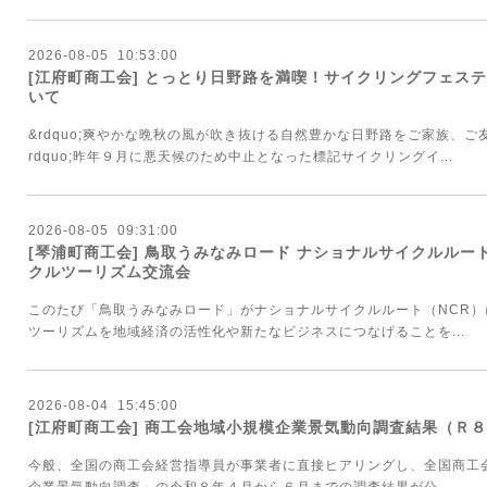
2026
-
08
-
05 10:53:00
[江府町商工会] とっとり日野路を満喫！サイクリングフェス
いて
&rdquo;爽やかな晩秋の風が吹き抜ける自然豊かな日野路をご家族、
rdquo;昨年９月に悪天候のため中止となった標記サイクリングイ...
2026
-
08
-
05 09:31:00
[琴浦町商工会] 鳥取うみなみロード ナショナルサイクルル
クルツーリズム交流会
このたび「鳥取うみなみロード」がナショナルサイクルルート（NCR
ツーリズムを地域経済の活性化や新たなビジネスにつなげることを...
2026
-
08
-
04 15:45:00
[江府町商工会] 商工会地域小規模企業景気動向調査結果（Ｒ
今般、全国の商工会経営指導員が事業者に直接ヒアリングし、全国商工