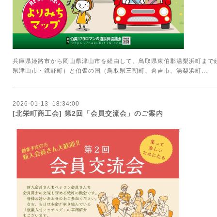
兵庫県姫路市から岡山県津山市を経由して、鳥取県東伯郡湯梨浜町まで続
県津山市・鏡野町）と伯耆の国（鳥取県三朝町、倉吉市、湯梨浜町...
2026
-
01
-
13 18:34:00
[北栄町商工会] 第2回「会員交流会」のご案内