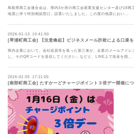
鳥取県商工会連合会は、県内3か所の商工会産業支援センター及び18商
地震に伴う特別相談窓口」設置いたしました。この度の地震におい...
2026
-
01
-
13 10:41:00
[琴浦町商工会] 【注意喚起】ビジネスメール詐欺による口座
県内企業において、会社役員等を装った第三者が、企業のメールアドレス
し、そのQRコードを送信してください」などと、LINE上で送金を指...
2026
-
01
-
05 17:11:00
[南部町商工会] たすかーどチャージポイント３倍デー開催に