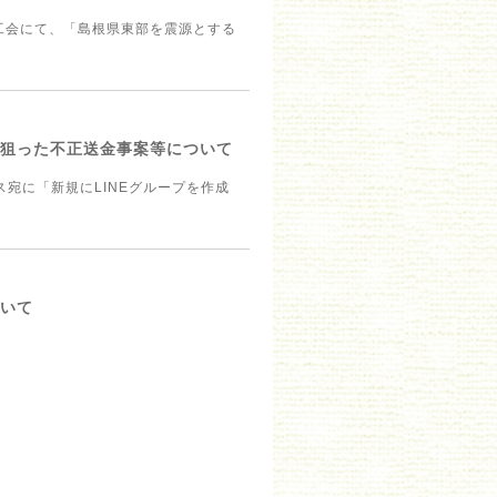
工会にて、「島根県東部を震源とする
を狙った不正送金事案等について
宛に「新規にLINEグループを作成
ついて