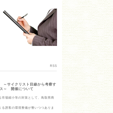
RSS
 ～サイクリスト目線から考察す
ス～ 開催について
る市場縮小等の対策として、鳥取県商
よる誘客の環境整備が整いつつありま