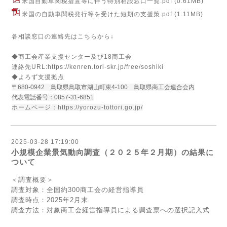
米国自動車関税措置等に伴う特別相談窓口一覧.pdf
(0.61MB)
米国の自動車関税発行等を受けた短期の支援策.pdf
(1.11MB)
各相談窓口の連絡先はこちらから↓
◆商工会産業支援センター及び18商工会
連絡先URL:
https://kenren.tori-skr.jp/free/soshiki
◆よろず支援拠点
〒680-0942 鳥取県鳥取市湖山町東4-100 鳥取県商工会連合会内
代表電話番号：0857-31-6851
ホームページ：
https://yorozu-tottori.go.jp/
2025-03-28 17:19:00
小規模企業景気動向調査（２０２５年２月期）の結果に
ついて
＜調査概要＞
調査対象：全国約300商工会の経営指導員
調査時点：2025年2月末
調査方法：対象商工会経営指導員による調査票への選択記入式