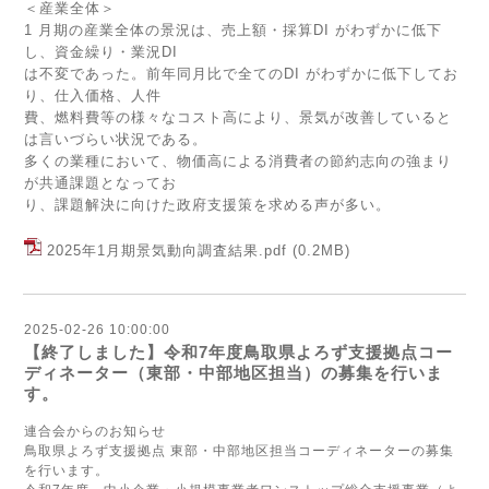
＜産業全体＞
1 月期の産業全体の景況は、売上額・採算DI がわずかに低下
し、資金繰り・業況DI
は不変であった。前年同月比で全てのDI がわずかに低下してお
り、仕入価格、人件
費、燃料費等の様々なコスト高により、景気が改善していると
は言いづらい状況である。
多くの業種において、物価高による消費者の節約志向の強まり
が共通課題となってお
り、課題解決に向けた政府支援策を求める声が多い。
2025年1月期景気動向調査結果.pdf
(0.2MB)
2025-02-26 10:00:00
【終了しました】令和7年度鳥取県よろず支援拠点コー
ディネーター（東部・中部地区担当）の募集を行いま
す。
連合会からのお知らせ
鳥取県よろず支援拠点 東部・中部地区担当コーディネーターの募集
を行います。