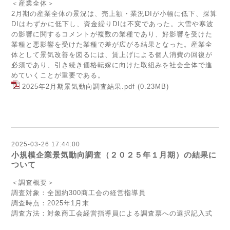
＜産業全体＞
2月期の産業全体の景況は、売上額・業況DIが小幅に低下、採算
DIはわずかに低下し、資金繰りDIは不変であった。大雪や寒波
の影響に関するコメントが複数の業種であり、好影響を受けた
業種と悪影響を受けた業種で差が広がる結果となった。産業全
体として景気改善を図るには、賃上げによる個人消費の回復が
必須であり、引き続き価格転嫁に向けた取組みを社会全体で進
めていくことが重要である。
2025年2月期景気動向調査結果.pdf
(0.23MB)
2025-03-26 17:44:00
小規模企業景気動向調査（２０２５年１月期）の結果に
ついて
＜調査概要＞
調査対象：全国約300商工会の経営指導員
調査時点：2025年1月末
調査方法：対象商工会経営指導員による調査票への選択記入式