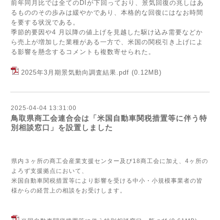
前年同月比では全てのDIが下回っており、景気回復の兆しはあ
るもののその歩みは緩やかであり、本格的な回復にはなお時間
を要する状況である。
季節的要因や4 月以降の値上げを見越した駆け込み需要などか
ら売上が増加した業種がある一方で、米国の関税引き上げによ
る影響を懸念するコメントも複数寄せられた。
2025年3月期景気動向調査結果.pdf
(0.12MB)
2025-04-04 13:31:00
鳥取県商工会連合会は「米国自動車関税措置等に伴う特
別相談窓口」を設置しました
県内３ヶ所の商工会産業支援センター及び18商工会に加え、4ヶ所の
よろず支援拠点において、
米国自動車関税措置等により影響を受ける中小・小規模事業者の皆
様からの経営上の相談をお受けします。