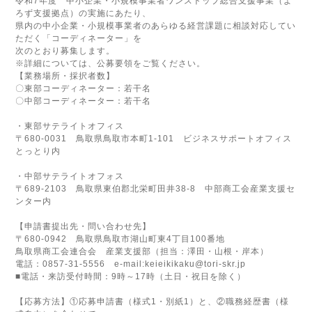
令和7年度 中小企業・小規模事業者ワンストップ総合支援事業（よ
ろず支援拠点）の実施にあたり、
県内の中小企業・小規模事業者のあらゆる経営課題に相談対応してい
ただく「コーディネーター」を
次のとおり募集します。
※詳細については、公募要領をご覧ください。
【業務場所・採択者数】
〇東部コーディネーター：若干名
〇中部コーディネーター：若干名
・東部サテライトオフィス
〒680-0031 鳥取県鳥取市本町1-101 ビジネスサポートオフィス
とっとり内
・中部サテライトオフォス
〒689-2103 鳥取県東伯郡北栄町田井38-8 中部商工会産業支援セ
ンター内
【申請書提出先・問い合わせ先】
〒680-0942 鳥取県鳥取市湖山町東4丁目100番地
鳥取県商工会連合会 産業支援部（担当：澤田・山根・岸本）
電話：0857-31-5556 e-mail:keieikikaku@tori-skr.jp
■電話・来訪受付時間：9時～17時（土日・祝日を除く）
【応募方法】①応募申請書（様式1・別紙1）と、②職務経歴書（様