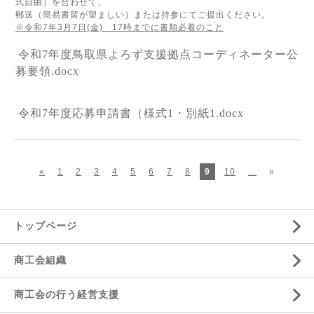
式自由）を合わせて、
郵送（簡易書留が望ましい）または持参にてご提出ください。
※令和7年3月7日(金) 17時までに書類必着のこと
令和7年度鳥取県よろず支援拠点コーディネーター公
募要領.docx
令和7年度応募申請書（様式1・別紙1.docx
«
1
2
3
4
5
6
7
8
9
10
...
»
トップページ
商工会組織
商工会の行う経営支援